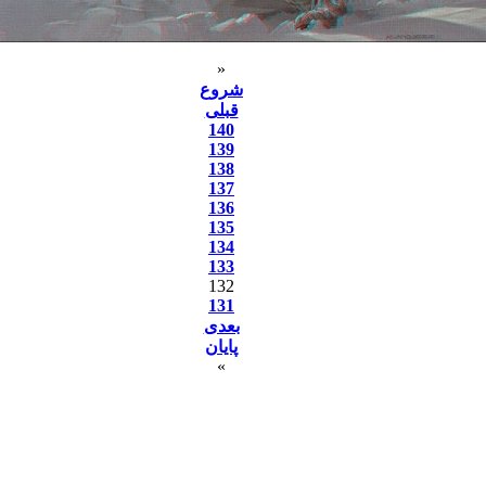
«
شروع
قبلی
140
139
138
137
136
135
134
133
132
131
بعدی
پایان
»