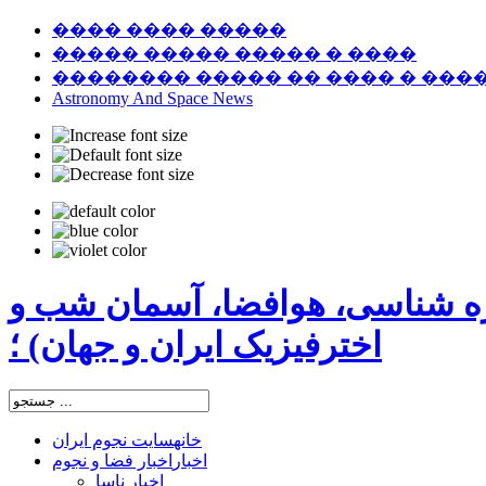
���� ���� �����
����� ����� ����� � ����
�������� ����� �� ���� � ���
Astronomy And Space News
ره شناسی، هوافضا، آسمان شب و
اخترفیزیک ایران و جهان) ؛
خانه
سایت نجوم ایران
اخبار
اخبار فضا و نجوم
اخبار ناسا