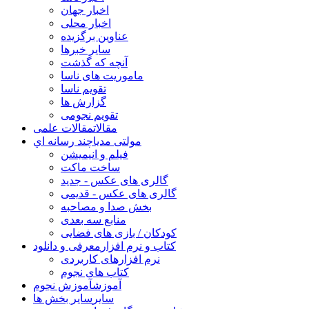
اخبار جهان
اخبار محلی
عناوین برگزیده
سایر خبرها
آنچه که گذشت
ماموریت های ناسا
تقویم ناسا
گزارش ها
تقویم نجومی
مقالات
مقالات علمی
مولتی مدیا
چند رسانه اي
فیلم و انیمیشن
ساخت ماکت
گالری های عکس - جدید
گالری های عکس - قدیمی
بخش صدا و مصاحبه
منابع سه بعدی
کودکان / بازی های فضایی
کتاب و نرم افزار
معرفی و دانلود
نرم افزارهای کاربردی
کتاب های نجوم
آموزش
آموزش نجوم
سایر
سایر بخش ها