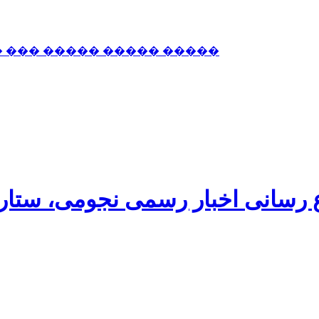
� ��� ����� ����� �����
اع رسانی اخبار رسمی نجومی، ستا