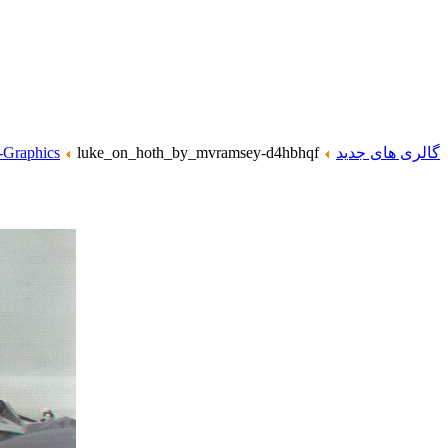
گالری های جدید
luke_on_hoth_by_mvramsey-d4hbhqf
-Graphics