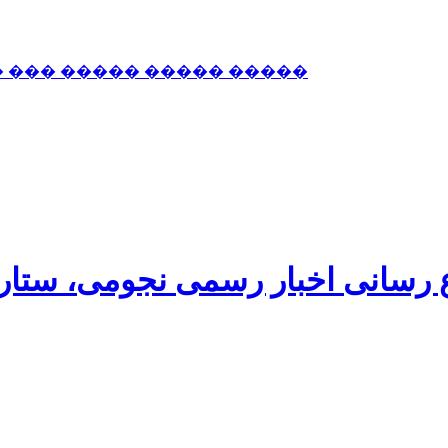
� ��� ����� ����� �����
اع رسانی اخبار رسمی نجومی، ستا