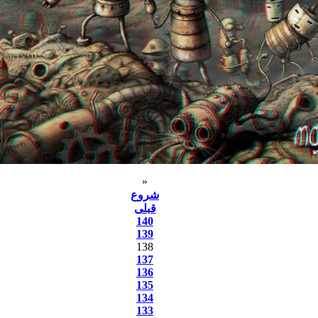
«
شروع
قبلی
140
139
138
137
136
135
134
133