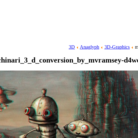
3D
Anaglyph
3D-Graphics
m
hinari_3_d_conversion_by_mvramsey-d4w