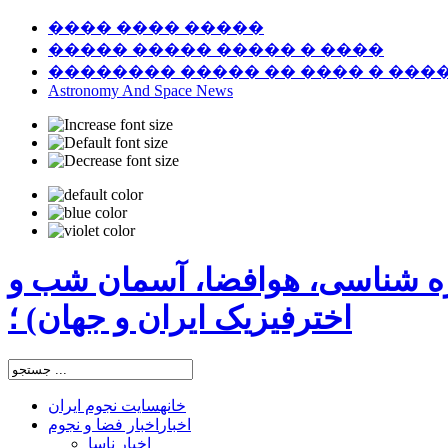
���� ���� �����
����� ����� ����� � ����
�������� ����� �� ���� � ���
Astronomy And Space News
ره شناسی، هوافضا، آسمان شب و
اخترفیزیک ایران و جهان) ؛
خانه
سایت نجوم ایران
اخبار
اخبار فضا و نجوم
اخبار ناسا