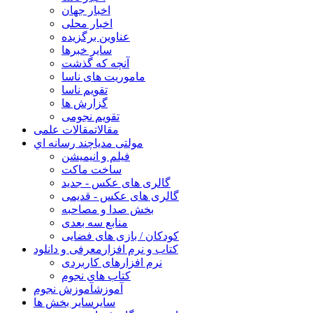
اخبار جهان
اخبار محلی
عناوین برگزیده
سایر خبرها
آنچه که گذشت
ماموریت های ناسا
تقویم ناسا
گزارش ها
تقویم نجومی
مقالات
مقالات علمی
مولتی مدیا
چند رسانه اي
فیلم و انیمیشن
ساخت ماکت
گالری های عکس - جدید
گالری های عکس - قدیمی
بخش صدا و مصاحبه
منابع سه بعدی
کودکان / بازی های فضایی
کتاب و نرم افزار
معرفی و دانلود
نرم افزارهای کاربردی
کتاب های نجوم
آموزش
آموزش نجوم
سایر
سایر بخش ها