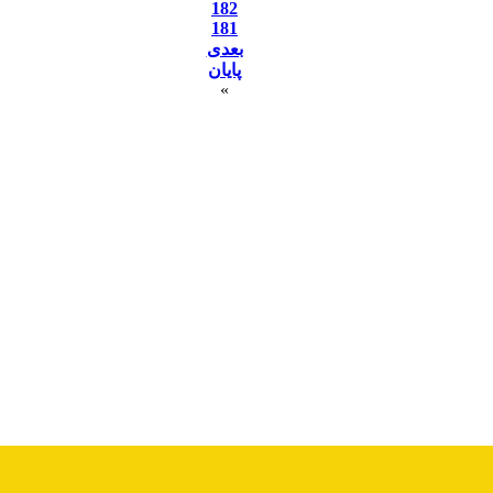
182
181
بعدی
پایان
»