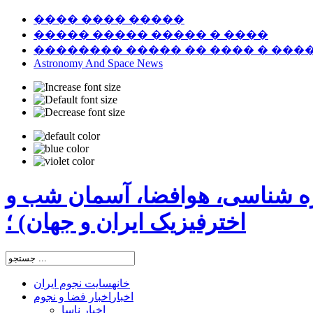
���� ���� �����
����� ����� ����� � ����
�������� ����� �� ���� � ���
Astronomy And Space News
ره شناسی، هوافضا، آسمان شب و
اخترفیزیک ایران و جهان) ؛
خانه
سایت نجوم ایران
اخبار
اخبار فضا و نجوم
اخبار ناسا