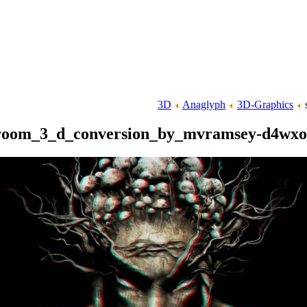
3D
Anaglyph
3D-Graphics
room_3_d_conversion_by_mvramsey-d4wx