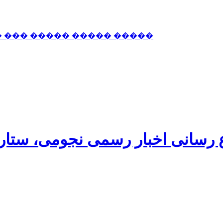
� ��� ����� ����� �����
اع رسانی اخبار رسمی نجومی، ستا