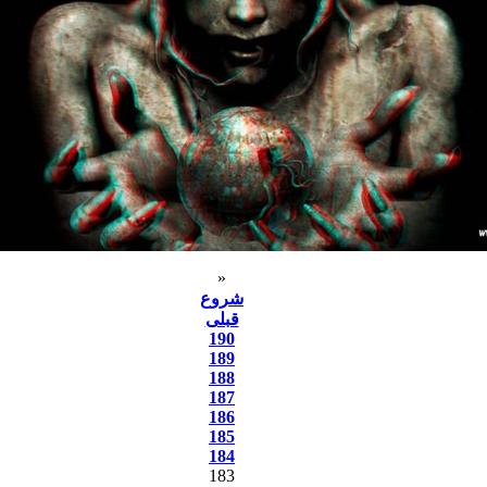
«
شروع
قبلی
190
189
188
187
186
185
184
183