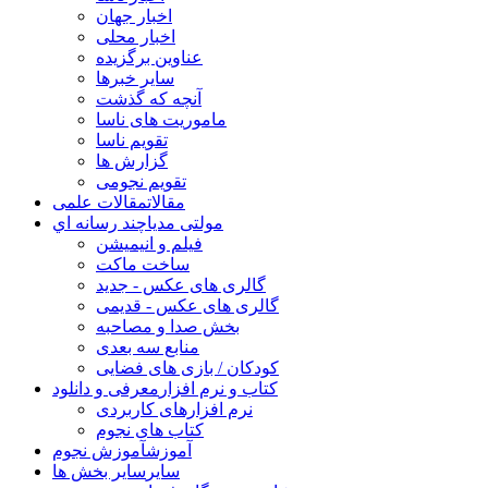
اخبار جهان
اخبار محلی
عناوین برگزیده
سایر خبرها
آنچه که گذشت
ماموریت های ناسا
تقویم ناسا
گزارش ها
تقویم نجومی
مقالات
مقالات علمی
مولتی مدیا
چند رسانه اي
فیلم و انیمیشن
ساخت ماکت
گالری های عکس - جدید
گالری های عکس - قدیمی
بخش صدا و مصاحبه
منابع سه بعدی
کودکان / بازی های فضایی
کتاب و نرم افزار
معرفی و دانلود
نرم افزارهای کاربردی
کتاب های نجوم
آموزش
آموزش نجوم
سایر
سایر بخش ها