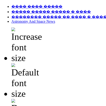
���� ���� �����
����� ����� ����� � ����
�������� ����� �� ���� � ���
Astronomy And Space News