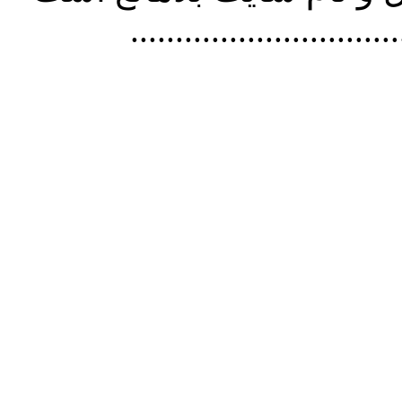
..............................