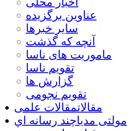
اخبار محلی
عناوین برگزیده
سایر خبرها
آنچه که گذشت
ماموریت های ناسا
تقویم ناسا
گزارش ها
تقویم نجومی
مقالات
مقالات علمی
مولتی مدیا
چند رسانه اي