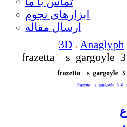
تماس با ما
ابزارهای نجوم
ارسال مقاله
3D
Anaglyph
frazetta__s_gargoyle
frazetta__s_gargoyle_
ع