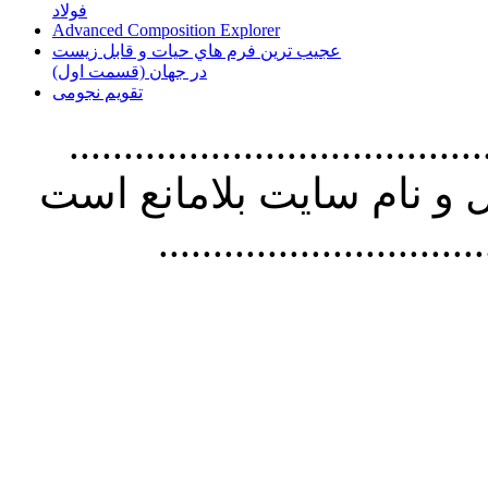
فولاد
Advanced Composition Explorer
عجیب ترین فرم هاي حيات و قابل زيست
در جهان (قسمت اول)
تقویم نجومی
................................. استفاده از
و نام سايت بلامانع است
..............................