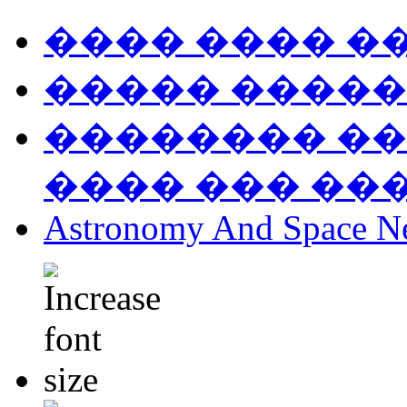
���� ���� �
����� �����
�������� ��
���� ��� ��
Astronomy And Space N