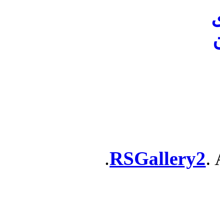
ن
RSGallery2
. 