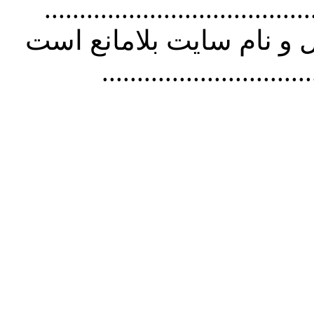
................................. استفاده از
و نام سايت بلامانع است
..............................