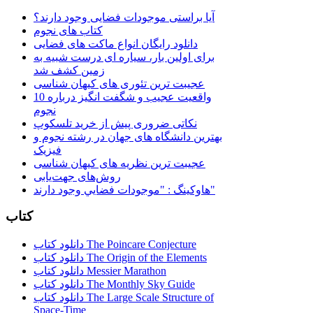
آیا براستی موجودات فضایی وجود دارند؟
کتاب های نجوم
دانلود رایگان انواع ماکت های فضایی
برای اولین بار، سیاره ای درست شبیه به
زمین کشف شد
عجیبت ترین تئوری های کیهان شناسی
10 واقعیت عجیب و شگفت انگیز درباره
نجوم
نکاتی ضروری پیش از خرید تلسکوپ
بهترین دانشگاه های جهان در رشته نجوم و
فیزیک
عجیبت ترین نظریه های کیهان شناسی
روش‌های جهت‌یابی
هاوكينگ : "موجودات فضايي وجود دارند"
کتاب
دانلود کتاب The Poincare Conjecture
دانلود کتاب The Origin of the Elements
دانلود کتاب Messier Marathon
دانلود کتاب The Monthly Sky Guide
دانلود کتاب The Large Scale Structure of
Space-Time