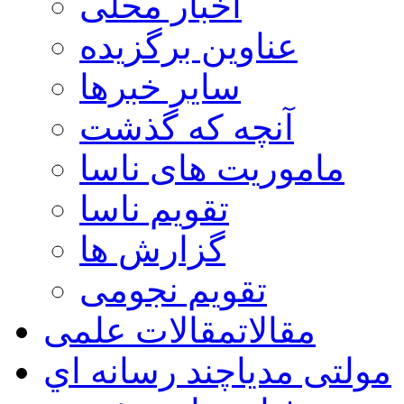
اخبار محلی
عناوین برگزیده
سایر خبرها
آنچه که گذشت
ماموریت های ناسا
تقویم ناسا
گزارش ها
تقویم نجومی
مقالات
مقالات علمی
مولتی مدیا
چند رسانه اي