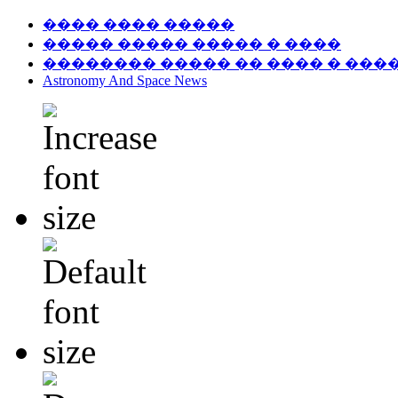
���� ���� �����
����� ����� ����� � ����
�������� ����� �� ���� � ���
Astronomy And Space News