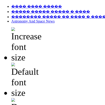
���� ���� �����
����� ����� ����� � ����
�������� ����� �� ���� � ���
Astronomy And Space News