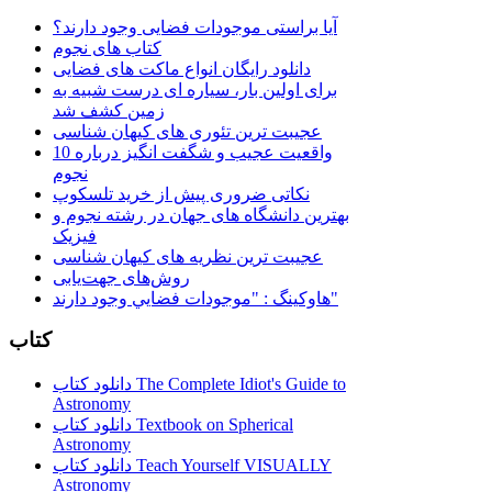
آیا براستی موجودات فضایی وجود دارند؟
کتاب های نجوم
دانلود رایگان انواع ماکت های فضایی
برای اولین بار، سیاره ای درست شبیه به
زمین کشف شد
عجیبت ترین تئوری های کیهان شناسی
10 واقعیت عجیب و شگفت انگیز درباره
نجوم
نکاتی ضروری پیش از خرید تلسکوپ
بهترین دانشگاه های جهان در رشته نجوم و
فیزیک
عجیبت ترین نظریه های کیهان شناسی
روش‌های جهت‌یابی
هاوكينگ : "موجودات فضايي وجود دارند"
کتاب
دانلود کتاب The Complete Idiot's Guide to
Astronomy
دانلود کتاب Textbook on Spherical
Astronomy
دانلود کتاب Teach Yourself VISUALLY
Astronomy