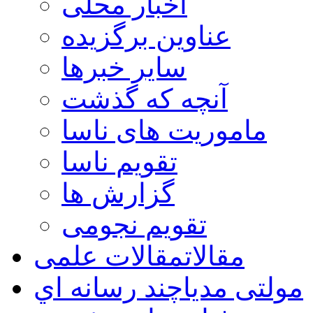
اخبار محلی
عناوین برگزیده
سایر خبرها
آنچه که گذشت
ماموریت های ناسا
تقویم ناسا
گزارش ها
تقویم نجومی
مقالات
مقالات علمی
مولتی مدیا
چند رسانه اي