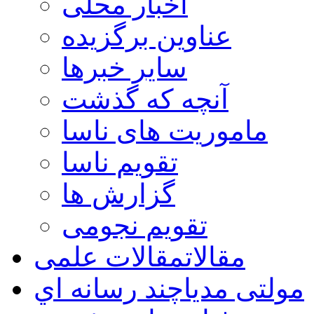
اخبار محلی
عناوین برگزیده
سایر خبرها
آنچه که گذشت
ماموریت های ناسا
تقویم ناسا
گزارش ها
تقویم نجومی
مقالات
مقالات علمی
مولتی مدیا
چند رسانه اي