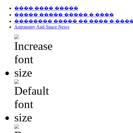
���� ���� �����
����� ����� ����� � ����
�������� ����� �� ���� � ���
Astronomy And Space News