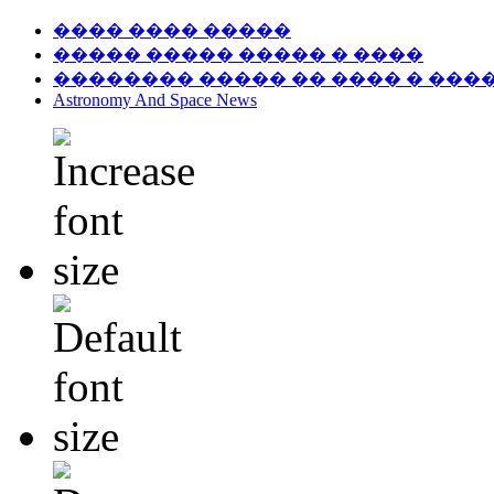
���� ���� �����
����� ����� ����� � ����
�������� ����� �� ���� � ���
Astronomy And Space News