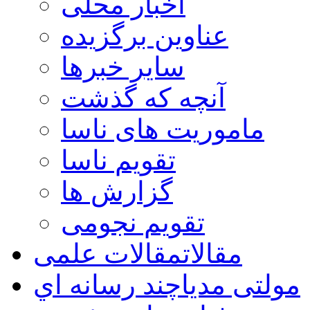
اخبار محلی
عناوین برگزیده
سایر خبرها
آنچه که گذشت
ماموریت های ناسا
تقویم ناسا
گزارش ها
تقویم نجومی
مقالات
مقالات علمی
مولتی مدیا
چند رسانه اي