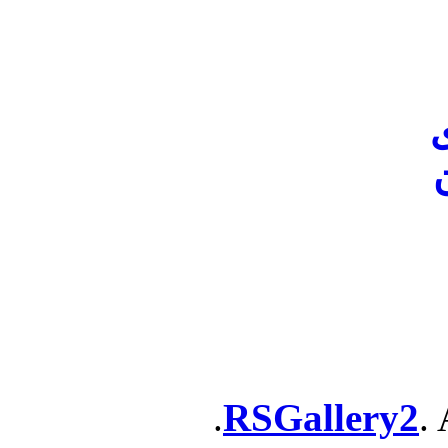
ن
RSGallery2
. 