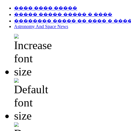
���� ���� �����
����� ����� ����� � ����
�������� ����� �� ���� � ���
Astronomy And Space News