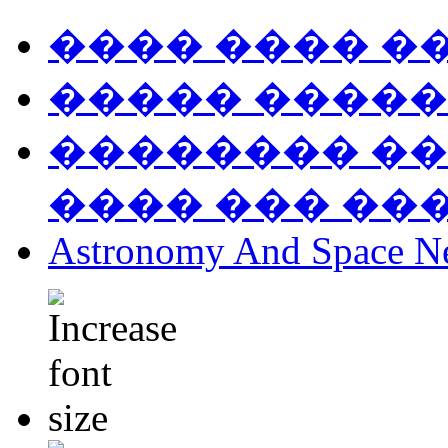
���� ���� �
����� �����
�������� ��
���� ��� ��
Astronomy And Space N