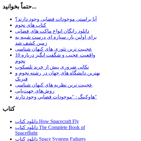
حتماً بخوانید...
آیا براستی موجودات فضایی وجود دارند؟
کتاب های نجوم
دانلود رایگان انواع ماکت های فضایی
برای اولین بار، سیاره ای درست شبیه به
زمین کشف شد
عجیبت ترین تئوری های کیهان شناسی
10 واقعیت عجیب و شگفت انگیز درباره
نجوم
نکاتی ضروری پیش از خرید تلسکوپ
بهترین دانشگاه های جهان در رشته نجوم و
فیزیک
عجیبت ترین نظریه های کیهان شناسی
روش‌های جهت‌یابی
هاوكينگ : "موجودات فضايي وجود دارند"
کتاب
دانلود کتاب How Spacecraft Fly
دانلود کتاب The Complete Book of
Spaceflight
دانلود کتاب Space Systems Failures