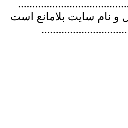
................................. استفاده از
و نام سايت بلامانع است
..............................