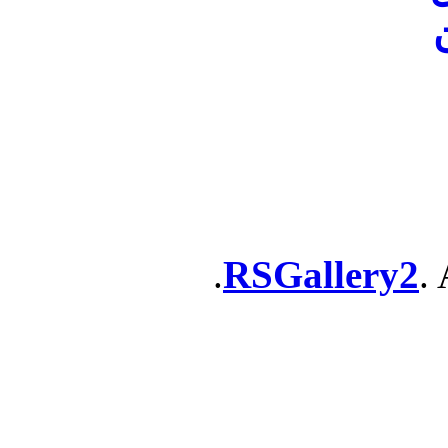
ن
RSGallery2
. 