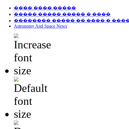
���� ���� �����
����� ����� ����� � ����
�������� ����� �� ���� � ���
Astronomy And Space News