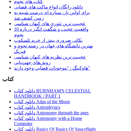
کتاب های نجوم
دانلود رایگان انواع ماکت های فضایی
برای اولین بار، سیاره ای درست شبیه به
زمین کشف شد
عجیبت ترین تئوری های کیهان شناسی
10 واقعیت عجیب و شگفت انگیز درباره
نجوم
نکاتی ضروری پیش از خرید تلسکوپ
بهترین دانشگاه های جهان در رشته نجوم و
فیزیک
عجیبت ترین نظریه های کیهان شناسی
روش‌های جهت‌یابی
هاوكينگ : "موجودات فضايي وجود دارند"
کتاب
دانلود کتاب BURNHAM'S CELESTIAL
HANDBOOK / PART 1
دانلود کتاب Atlas of the Moon
دانلود کتاب Astrophysics
دانلود کتاب Astronomy through the ages
دانلود کتاب Astronomy with a Home
Computer
دانلود کتاب Basics Of Basics Of Spaceflight