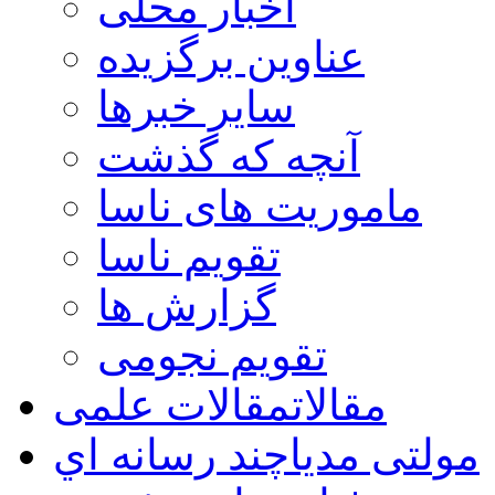
اخبار محلی
عناوین برگزیده
سایر خبرها
آنچه که گذشت
ماموریت های ناسا
تقویم ناسا
گزارش ها
تقویم نجومی
مقالات
مقالات علمی
مولتی مدیا
چند رسانه اي