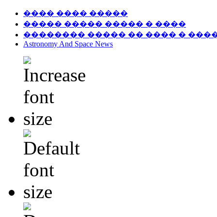
���� ���� �����
����� ����� ����� � ����
�������� ����� �� ���� � ���
Astronomy And Space News