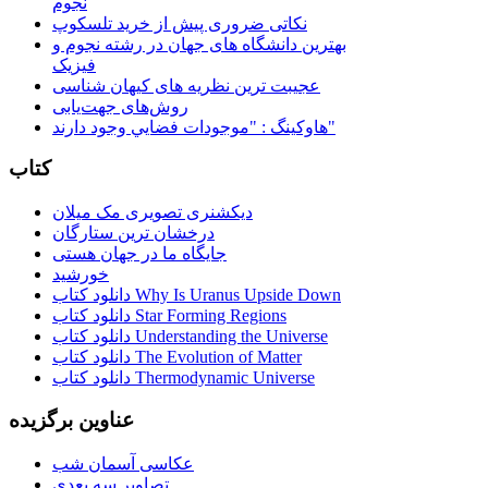
نجوم
نکاتی ضروری پیش از خرید تلسکوپ
بهترین دانشگاه های جهان در رشته نجوم و
فیزیک
عجیبت ترین نظریه های کیهان شناسی
روش‌های جهت‌یابی
هاوكينگ : "موجودات فضايي وجود دارند"
کتاب
دیکشنری تصویری مک میلان
درخشان ترین ستارگان
جایگاه ما در جهان هستی
خورشید
دانلود کتاب Why Is Uranus Upside Down
دانلود کتاب Star Forming Regions
دانلود کتاب Understanding the Universe
دانلود کتاب The Evolution of Matter
دانلود کتاب Thermodynamic Universe
عناوین برگزیده
عکاسی آسمان شب
تصاویر سه بعدی