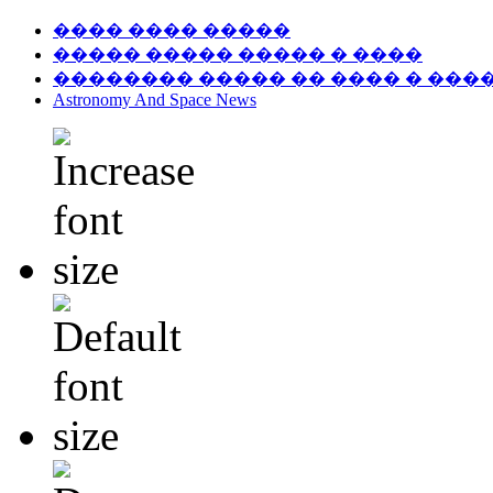
���� ���� �����
����� ����� ����� � ����
�������� ����� �� ���� � ���
Astronomy And Space News