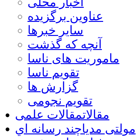
اخبار محلی
عناوین برگزیده
سایر خبرها
آنچه که گذشت
ماموریت های ناسا
تقویم ناسا
گزارش ها
تقویم نجومی
مقالات
مقالات علمی
مولتی مدیا
چند رسانه اي