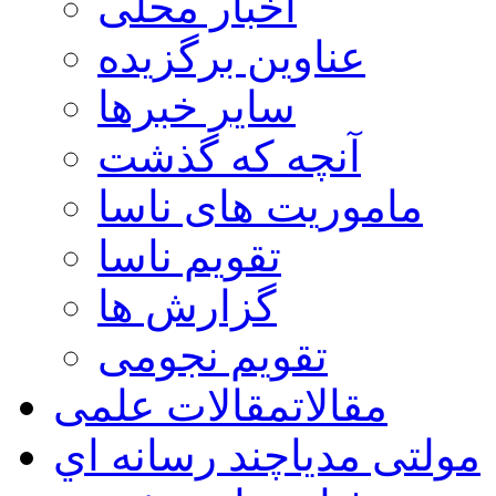
اخبار محلی
عناوین برگزیده
سایر خبرها
آنچه که گذشت
ماموریت های ناسا
تقویم ناسا
گزارش ها
تقویم نجومی
مقالات
مقالات علمی
مولتی مدیا
چند رسانه اي