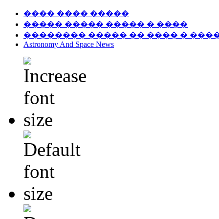
���� ���� �����
����� ����� ����� � ����
�������� ����� �� ���� � ���
Astronomy And Space News