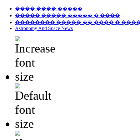
���� ���� �����
����� ����� ����� � ����
�������� ����� �� ���� � ���
Astronomy And Space News