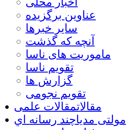
اخبار محلی
عناوین برگزیده
سایر خبرها
آنچه که گذشت
ماموریت های ناسا
تقویم ناسا
گزارش ها
تقویم نجومی
مقالات
مقالات علمی
مولتی مدیا
چند رسانه اي