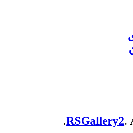
ن
RSGallery2
. 