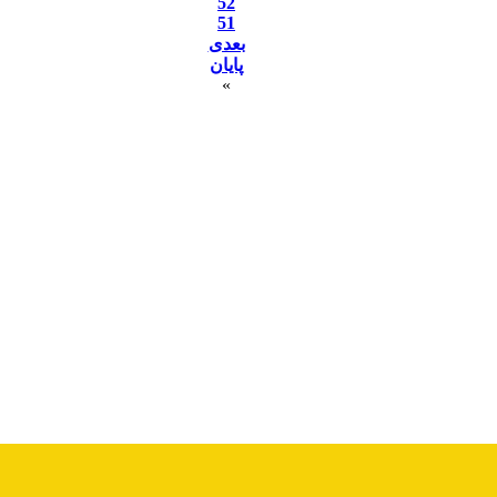
52
51
بعدی
پایان
»