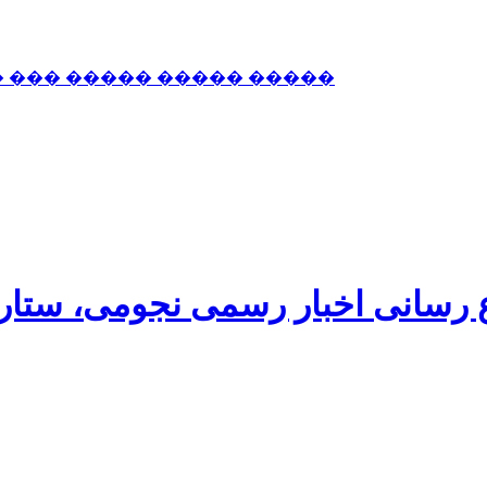
� ��� ����� ����� �����
اع رسانی اخبار رسمی نجومی، ستا