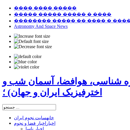
���� ���� �����
����� ����� ����� � ����
�������� ����� �� ���� � ���
Astronomy And Space News
ره شناسی، هوافضا، آسمان شب و
اخترفیزیک ایران و جهان) ؛
خانه
سایت نجوم ایران
اخبار
اخبار فضا و نجوم
اخبار ناسا