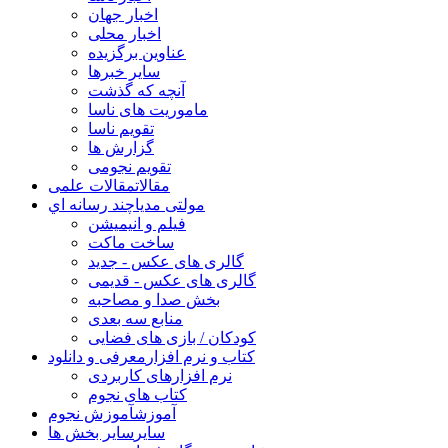
اخبار جهان
اخبار محلی
عناوین برگزیده
سایر خبرها
آنچه که گذشت
ماموریت های ناسا
تقویم ناسا
گزارش ها
تقویم نجومی
مقالات
مقالات علمی
مولتی مدیا
چند رسانه اي
فیلم و انیمیشن
ساخت ماکت
گالری های عکس - جدید
گالری های عکس - قدیمی
بخش صدا و مصاحبه
منابع سه بعدی
کودکان / بازی های فضایی
کتاب و نرم افزار
معرفی و دانلود
نرم افزارهای کاربردی
کتاب های نجوم
آموزش
آموزش نجوم
سایر
سایر بخش ها