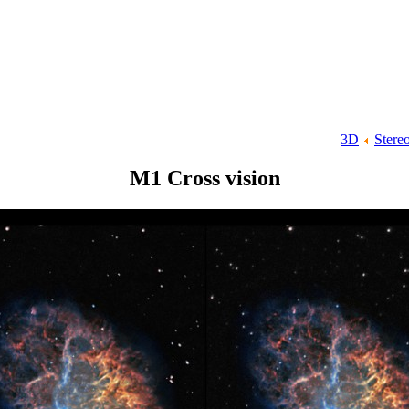
3D
Stere
M1 Cross vision