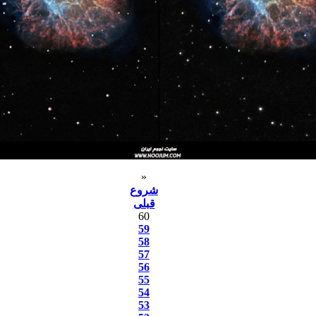
«
شروع
قبلی
60
59
58
57
56
55
54
53