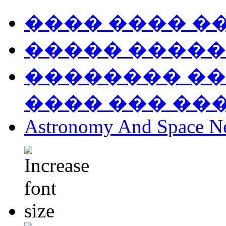
���� ���� �
����� �����
�������� ��
���� ��� ��
Astronomy And Space N