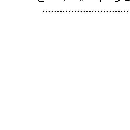
..............................