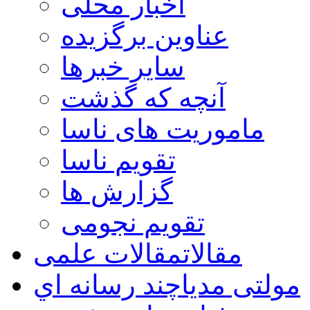
اخبار محلی
عناوین برگزیده
سایر خبرها
آنچه که گذشت
ماموریت های ناسا
تقویم ناسا
گزارش ها
تقویم نجومی
مقالات
مقالات علمی
مولتی مدیا
چند رسانه اي