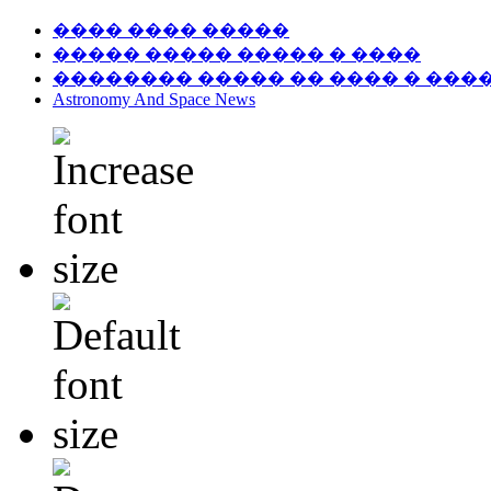
���� ���� �����
����� ����� ����� � ����
�������� ����� �� ���� � ���
Astronomy And Space News