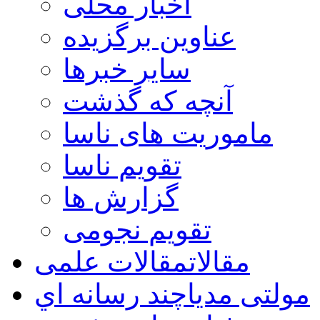
اخبار محلی
عناوین برگزیده
سایر خبرها
آنچه که گذشت
ماموریت های ناسا
تقویم ناسا
گزارش ها
تقویم نجومی
مقالات
مقالات علمی
مولتی مدیا
چند رسانه اي