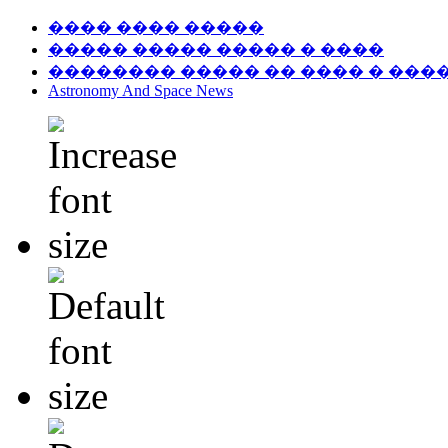
���� ���� �����
����� ����� ����� � ����
�������� ����� �� ���� � ���
Astronomy And Space News