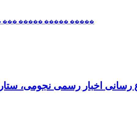
� ��� ����� ����� �����
اع رسانی اخبار رسمی نجومی، ستا