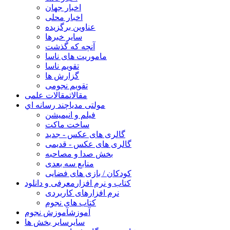
اخبار جهان
اخبار محلی
عناوین برگزیده
سایر خبرها
آنچه که گذشت
ماموریت های ناسا
تقویم ناسا
گزارش ها
تقویم نجومی
مقالات
مقالات علمی
مولتی مدیا
چند رسانه اي
فیلم و انیمیشن
ساخت ماکت
گالری های عکس - جدید
گالری های عکس - قدیمی
بخش صدا و مصاحبه
منابع سه بعدی
کودکان / بازی های فضایی
کتاب و نرم افزار
معرفی و دانلود
نرم افزارهای کاربردی
کتاب های نجوم
آموزش
آموزش نجوم
سایر
سایر بخش ها