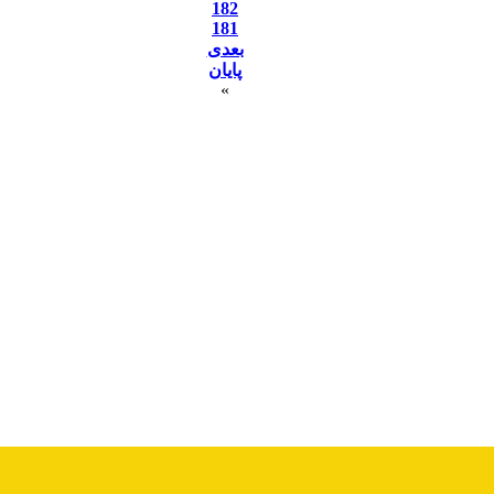
182
181
بعدی
پایان
»