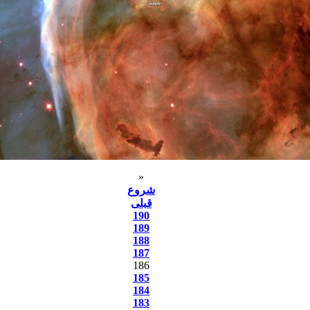
«
شروع
قبلی
190
189
188
187
186
185
184
183