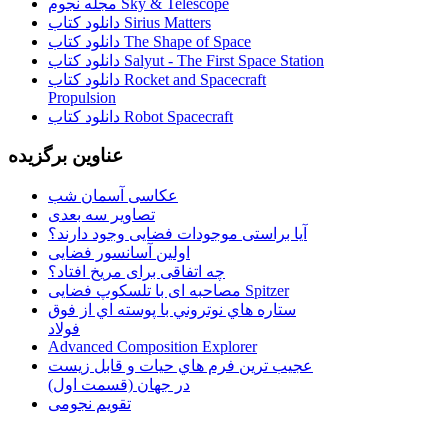
مجله نجوم Sky & Telescope
دانلود کتاب Sirius Matters
دانلود کتاب The Shape of Space
دانلود کتاب Salyut - The First Space Station
دانلود کتاب Rocket and Spacecraft
Propulsion
دانلود کتاب Robot Spacecraft
عناوین برگزیده
عکاسی آسمان شب
تصاویر سه بعدی
آیا براستی موجودات فضایی وجود دارند؟
اولین آسانسور فضایی
چه اتفاقی برای مریخ افتاد؟
مصاحبه ای با تلسکوپ فضایی Spitzer
ستاره هاي نوتروني با پوسته اي از فوق
فولاد
Advanced Composition Explorer
عجیب ترین فرم هاي حيات و قابل زيست
در جهان (قسمت اول)
تقویم نجومی