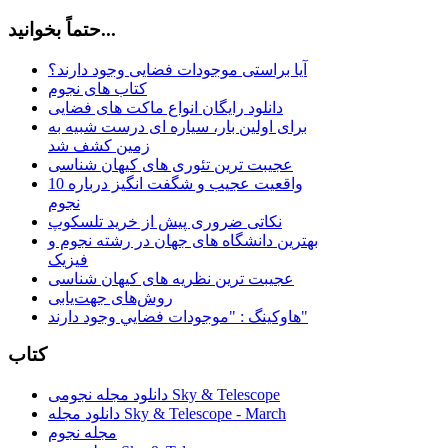
حتماً بخوانید...
آیا براستی موجودات فضایی وجود دارند؟
کتاب های نجوم
دانلود رایگان انواع ماکت های فضایی
برای اولین بار، سیاره ای درست شبیه به
زمین کشف شد
عجیبت ترین تئوری های کیهان شناسی
10 واقعیت عجیب و شگفت انگیز درباره
نجوم
نکاتی ضروری پیش از خرید تلسکوپ
بهترین دانشگاه های جهان در رشته نجوم و
فیزیک
عجیبت ترین نظریه های کیهان شناسی
روش‌های جهت‌یابی
هاوكينگ : "موجودات فضايي وجود دارند"
کتاب
دانلود مجله نجومی Sky & Telescope
دانلود مجله Sky & Telescope - March
مجله نجوم