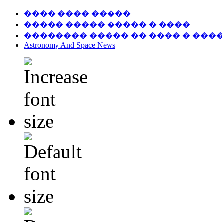
���� ���� �����
����� ����� ����� � ����
�������� ����� �� ���� � ���
Astronomy And Space News