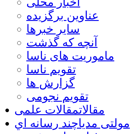
اخبار محلی
عناوین برگزیده
سایر خبرها
آنچه که گذشت
ماموریت های ناسا
تقویم ناسا
گزارش ها
تقویم نجومی
مقالات
مقالات علمی
مولتی مدیا
چند رسانه اي