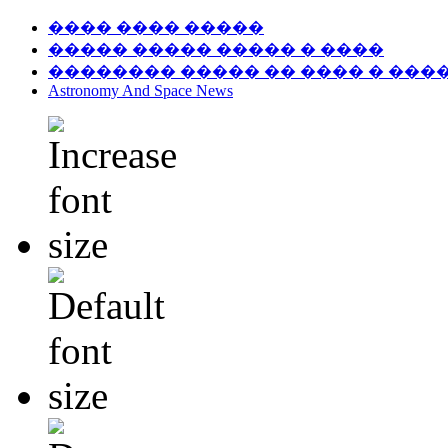
���� ���� �����
����� ����� ����� � ����
�������� ����� �� ���� � ���
Astronomy And Space News