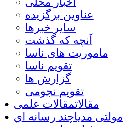
اخبار محلی
عناوین برگزیده
سایر خبرها
آنچه که گذشت
ماموریت های ناسا
تقویم ناسا
گزارش ها
تقویم نجومی
مقالات
مقالات علمی
مولتی مدیا
چند رسانه اي