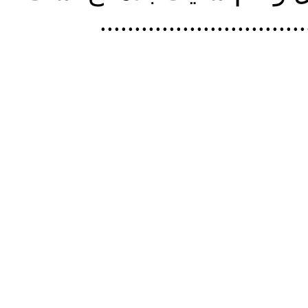
..............................