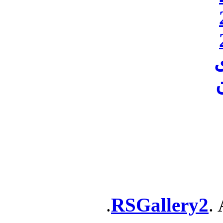
ن
RSGallery2
. 