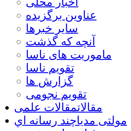
اخبار محلی
عناوین برگزیده
سایر خبرها
آنچه که گذشت
ماموریت های ناسا
تقویم ناسا
گزارش ها
تقویم نجومی
مقالات
مقالات علمی
مولتی مدیا
چند رسانه اي