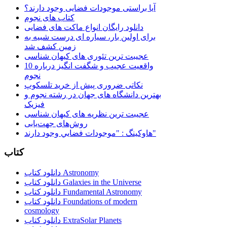
آیا براستی موجودات فضایی وجود دارند؟
کتاب های نجوم
دانلود رایگان انواع ماکت های فضایی
برای اولین بار، سیاره ای درست شبیه به
زمین کشف شد
عجیبت ترین تئوری های کیهان شناسی
10 واقعیت عجیب و شگفت انگیز درباره
نجوم
نکاتی ضروری پیش از خرید تلسکوپ
بهترین دانشگاه های جهان در رشته نجوم و
فیزیک
عجیبت ترین نظریه های کیهان شناسی
روش‌های جهت‌یابی
هاوكينگ : "موجودات فضايي وجود دارند"
کتاب
دانلود کتاب Astronomy
دانلود کتاب Galaxies in the Universe
دانلود کتاب Fundamental Astronomy
دانلود کتاب Foundations of modern
cosmology
دانلود کتاب ExtraSolar Planets