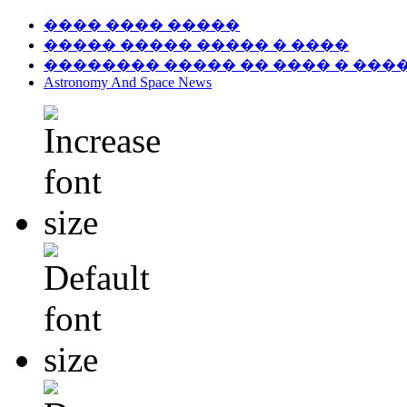
���� ���� �����
����� ����� ����� � ����
�������� ����� �� ���� � ���
Astronomy And Space News