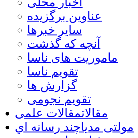
اخبار محلی
عناوین برگزیده
سایر خبرها
آنچه که گذشت
ماموریت های ناسا
تقویم ناسا
گزارش ها
تقویم نجومی
مقالات
مقالات علمی
مولتی مدیا
چند رسانه اي