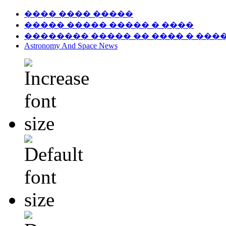
���� ���� �����
����� ����� ����� � ����
�������� ����� �� ���� � ���
Astronomy And Space News