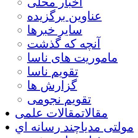
اخبار محلی
عناوین برگزیده
سایر خبرها
آنچه که گذشت
ماموریت های ناسا
تقویم ناسا
گزارش ها
تقویم نجومی
مقالات
مقالات علمی
مولتی مدیا
چند رسانه اي