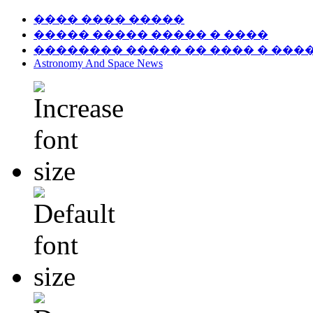
���� ���� �����
����� ����� ����� � ����
�������� ����� �� ���� � ���
Astronomy And Space News