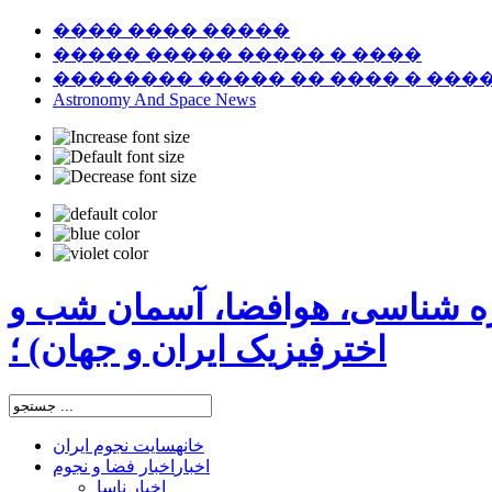
���� ���� �����
����� ����� ����� � ����
�������� ����� �� ���� � ���
Astronomy And Space News
ره شناسی، هوافضا، آسمان شب و
اخترفیزیک ایران و جهان) ؛
خانه
سایت نجوم ایران
اخبار
اخبار فضا و نجوم
اخبار ناسا