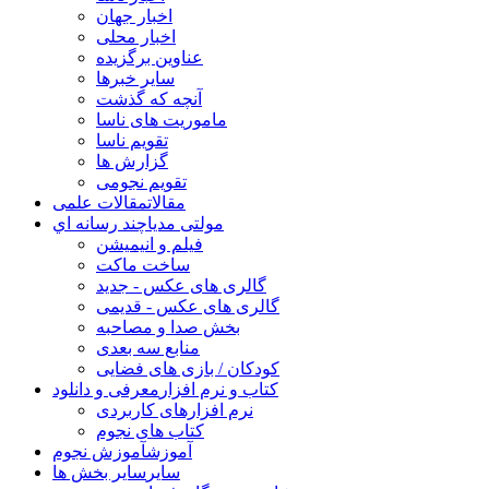
اخبار جهان
اخبار محلی
عناوین برگزیده
سایر خبرها
آنچه که گذشت
ماموریت های ناسا
تقویم ناسا
گزارش ها
تقویم نجومی
مقالات
مقالات علمی
مولتی مدیا
چند رسانه اي
فیلم و انیمیشن
ساخت ماکت
گالری های عکس - جدید
گالری های عکس - قدیمی
بخش صدا و مصاحبه
منابع سه بعدی
کودکان / بازی های فضایی
کتاب و نرم افزار
معرفی و دانلود
نرم افزارهای کاربردی
کتاب های نجوم
آموزش
آموزش نجوم
سایر
سایر بخش ها