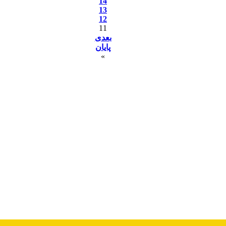
14
13
12
11
بعدی
پایان
»