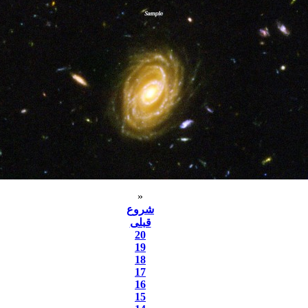
«
شروع
قبلی
20
19
18
17
16
15