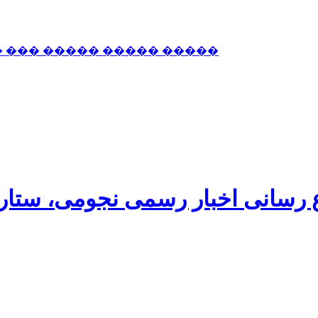
� ��� ����� ����� �����
اع رسانی اخبار رسمی نجومی، ستا