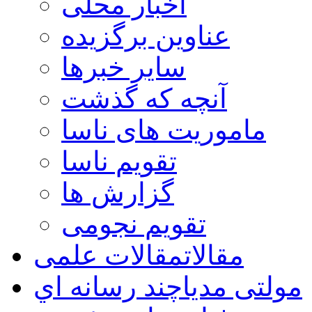
اخبار محلی
عناوین برگزیده
سایر خبرها
آنچه که گذشت
ماموریت های ناسا
تقویم ناسا
گزارش ها
تقویم نجومی
مقالات
مقالات علمی
مولتی مدیا
چند رسانه اي