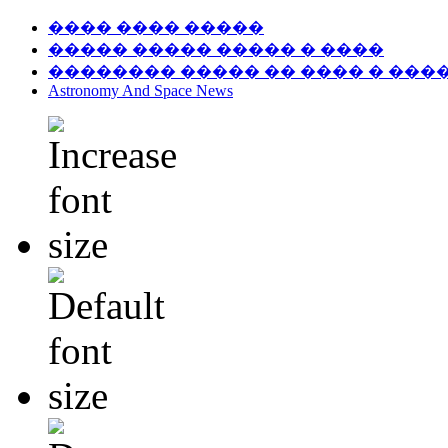
���� ���� �����
����� ����� ����� � ����
�������� ����� �� ���� � ���
Astronomy And Space News