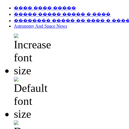
���� ���� �����
����� ����� ����� � ����
�������� ����� �� ���� � ���
Astronomy And Space News