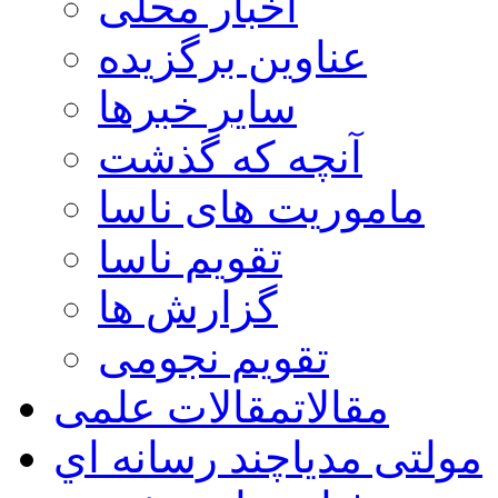
اخبار محلی
عناوین برگزیده
سایر خبرها
آنچه که گذشت
ماموریت های ناسا
تقویم ناسا
گزارش ها
تقویم نجومی
مقالات
مقالات علمی
مولتی مدیا
چند رسانه اي