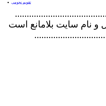
تقویم نجومی
................................. استفاده از
و نام سايت بلامانع است
..............................