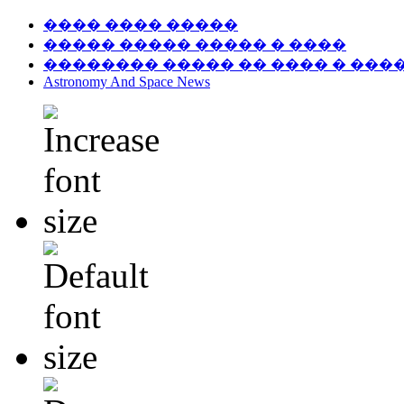
���� ���� �����
����� ����� ����� � ����
�������� ����� �� ���� � ���
Astronomy And Space News