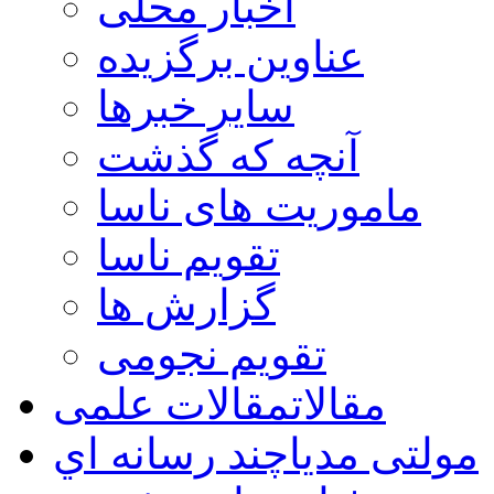
اخبار محلی
عناوین برگزیده
سایر خبرها
آنچه که گذشت
ماموریت های ناسا
تقویم ناسا
گزارش ها
تقویم نجومی
مقالات
مقالات علمی
مولتی مدیا
چند رسانه اي