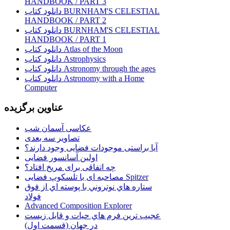
HANDBOOK / PART 3
دانلود کتاب BURNHAM'S CELESTIAL
HANDBOOK / PART 2
دانلود کتاب BURNHAM'S CELESTIAL
HANDBOOK / PART 1
دانلود کتاب Atlas of the Moon
دانلود کتاب Astrophysics
دانلود کتاب Astronomy through the ages
دانلود کتاب Astronomy with a Home
Computer
عناوین برگزیده
عکاسی آسمان شب
تصاویر سه بعدی
آیا براستی موجودات فضایی وجود دارند؟
اولین آسانسور فضایی
چه اتفاقی برای مریخ افتاد؟
مصاحبه ای با تلسکوپ فضایی Spitzer
ستاره هاي نوتروني با پوسته اي از فوق
فولاد
Advanced Composition Explorer
عجیب ترین فرم هاي حيات و قابل زيست
در جهان (قسمت اول)