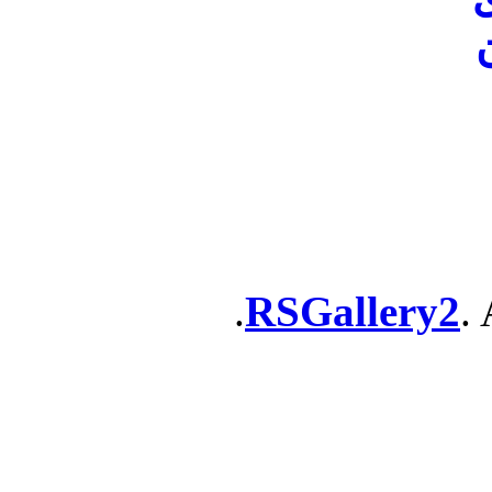
ن
RSGallery2
. 