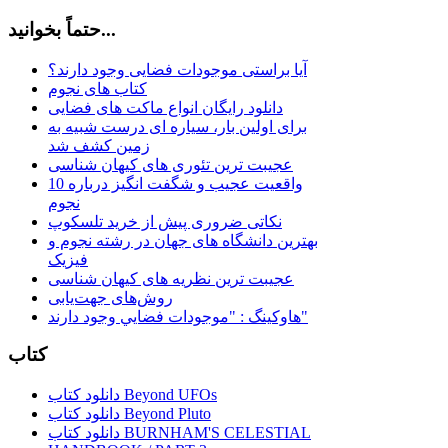
حتماً بخوانید...
آیا براستی موجودات فضایی وجود دارند؟
کتاب های نجوم
دانلود رایگان انواع ماکت های فضایی
برای اولین بار، سیاره ای درست شبیه به
زمین کشف شد
عجیبت ترین تئوری های کیهان شناسی
10 واقعیت عجیب و شگفت انگیز درباره
نجوم
نکاتی ضروری پیش از خرید تلسکوپ
بهترین دانشگاه های جهان در رشته نجوم و
فیزیک
عجیبت ترین نظریه های کیهان شناسی
روش‌های جهت‌یابی
هاوكينگ : "موجودات فضايي وجود دارند"
کتاب
دانلود کتاب Beyond UFOs
دانلود کتاب Beyond Pluto
دانلود کتاب BURNHAM'S CELESTIAL