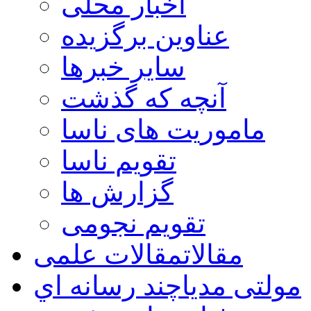
اخبار محلی
عناوین برگزیده
سایر خبرها
آنچه که گذشت
ماموریت های ناسا
تقویم ناسا
گزارش ها
تقویم نجومی
مقالات
مقالات علمی
مولتی مدیا
چند رسانه اي