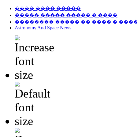
���� ���� �����
����� ����� ����� � ����
�������� ����� �� ���� � ���
Astronomy And Space News