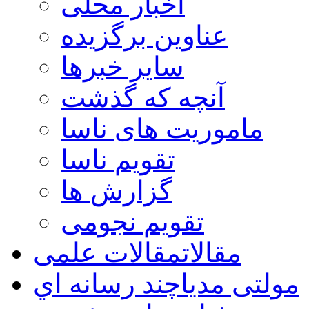
اخبار محلی
عناوین برگزیده
سایر خبرها
آنچه که گذشت
ماموریت های ناسا
تقویم ناسا
گزارش ها
تقویم نجومی
مقالات
مقالات علمی
مولتی مدیا
چند رسانه اي