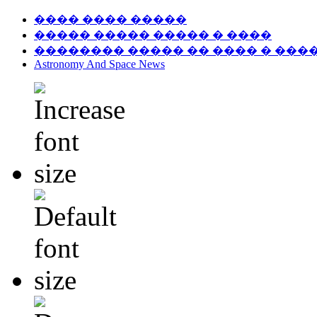
���� ���� �����
����� ����� ����� � ����
�������� ����� �� ���� � ���
Astronomy And Space News