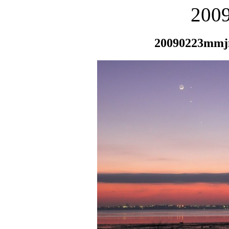
200
20090223mmj