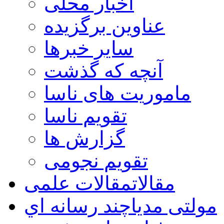
اخبار محلی
عناوین برگزیده
سایر خبرها
آنچه که گذشت
ماموریت های ناسا
تقویم ناسا
گزارش ها
تقویم نجومی
مقالات
مقالات علمی
مولتی مدیا
چند رسانه اي