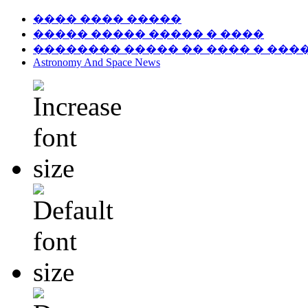
���� ���� �����
����� ����� ����� � ����
�������� ����� �� ���� � ���
Astronomy And Space News