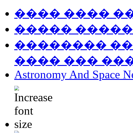
���� ���� �
����� �����
�������� ��
���� ��� ��
Astronomy And Space N