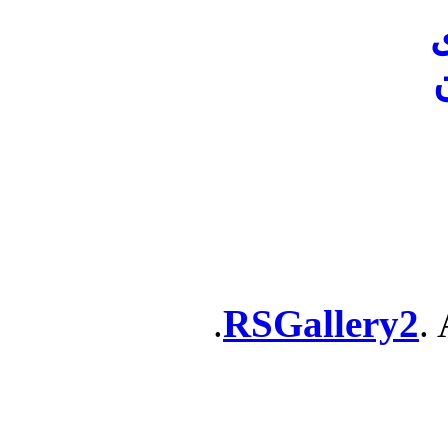
ن
RSGallery2
. 