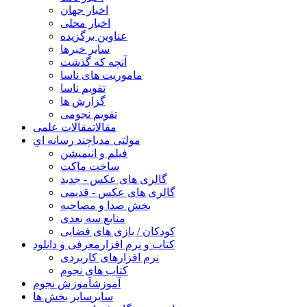
اخبار جهان
اخبار محلی
عناوین برگزیده
سایر خبرها
آنچه که گذشت
ماموریت های ناسا
تقویم ناسا
گزارش ها
تقویم نجومی
مقالات
مقالات علمی
مولتی مدیا
چند رسانه اي
فیلم و انیمیشن
ساخت ماکت
گالری های عکس - جدید
گالری های عکس - قدیمی
بخش صدا و مصاحبه
منابع سه بعدی
کودکان / بازی های فضایی
کتاب و نرم افزار
معرفی و دانلود
نرم افزارهای کاربردی
کتاب های نجوم
آموزش
آموزش نجوم
سایر
سایر بخش ها