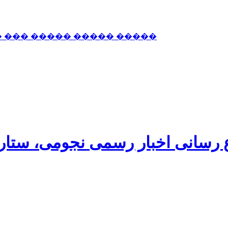
� ��� ����� ����� �����
اع رسانی اخبار رسمی نجومی، ستا