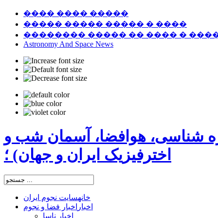
���� ���� �����
����� ����� ����� � ����
�������� ����� �� ���� � ���
Astronomy And Space News
ره شناسی، هوافضا، آسمان شب و
اخترفیزیک ایران و جهان) ؛
خانه
سایت نجوم ایران
اخبار
اخبار فضا و نجوم
اخبار ناسا