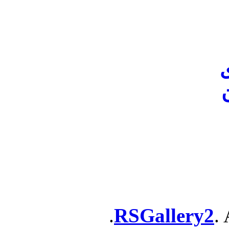
ن
RSGallery2
. 