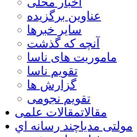
اخبار محلی
عناوین برگزیده
سایر خبرها
آنچه که گذشت
ماموریت های ناسا
تقویم ناسا
گزارش ها
تقویم نجومی
مقالات
مقالات علمی
مولتی مدیا
چند رسانه اي