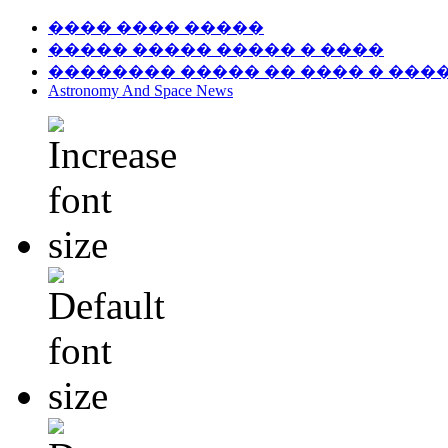
���� ���� �����
����� ����� ����� � ����
�������� ����� �� ���� � ���
Astronomy And Space News