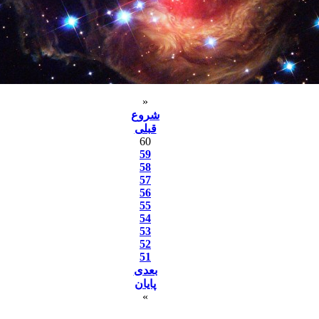
«
شروع
قبلی
60
59
58
57
56
55
54
53
52
51
بعدی
پایان
»