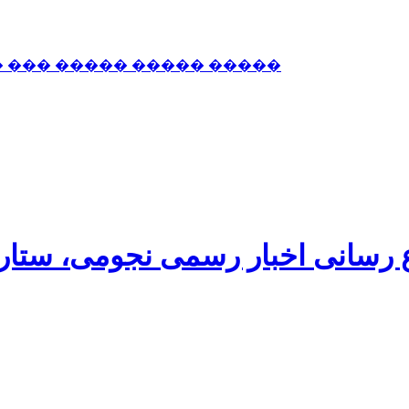
� ��� ����� ����� �����
اع رسانی اخبار رسمی نجومی، ستا