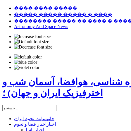
���� ���� �����
����� ����� ����� � ����
�������� ����� �� ���� � ���
Astronomy And Space News
ره شناسی، هوافضا، آسمان شب و
اخترفیزیک ایران و جهان) ؛
خانه
سایت نجوم ایران
اخبار
اخبار فضا و نجوم
اخبار ناسا