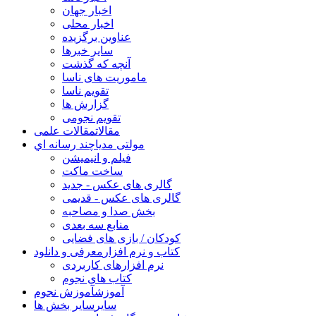
اخبار جهان
اخبار محلی
عناوین برگزیده
سایر خبرها
آنچه که گذشت
ماموریت های ناسا
تقویم ناسا
گزارش ها
تقویم نجومی
مقالات
مقالات علمی
مولتی مدیا
چند رسانه اي
فیلم و انیمیشن
ساخت ماکت
گالری های عکس - جدید
گالری های عکس - قدیمی
بخش صدا و مصاحبه
منابع سه بعدی
کودکان / بازی های فضایی
کتاب و نرم افزار
معرفی و دانلود
نرم افزارهای کاربردی
کتاب های نجوم
آموزش
آموزش نجوم
سایر
سایر بخش ها