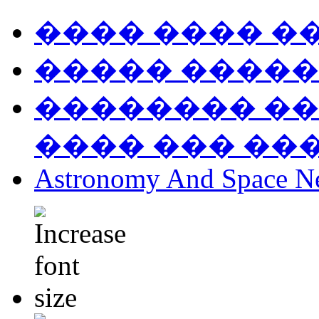
���� ���� �
����� �����
�������� ��
���� ��� ��
Astronomy And Space N