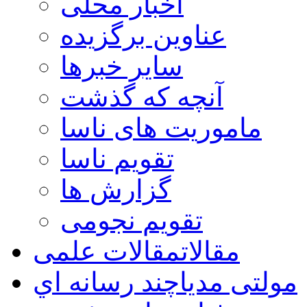
اخبار محلی
عناوین برگزیده
سایر خبرها
آنچه که گذشت
ماموریت های ناسا
تقویم ناسا
گزارش ها
تقویم نجومی
مقالات
مقالات علمی
مولتی مدیا
چند رسانه اي