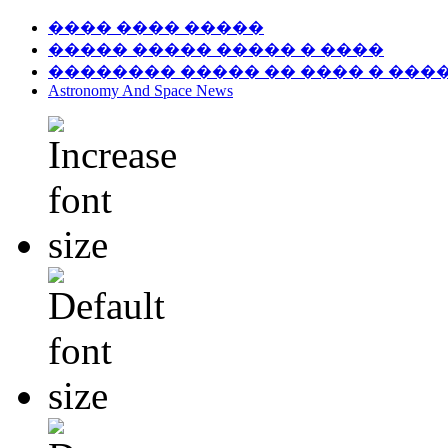
���� ���� �����
����� ����� ����� � ����
�������� ����� �� ���� � ���
Astronomy And Space News