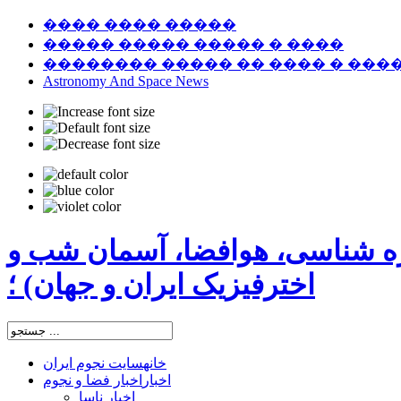
���� ���� �����
����� ����� ����� � ����
�������� ����� �� ���� � ���
Astronomy And Space News
ره شناسی، هوافضا، آسمان شب و
اخترفیزیک ایران و جهان) ؛
خانه
سایت نجوم ایران
اخبار
اخبار فضا و نجوم
اخبار ناسا