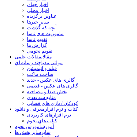
اخبار جهان
اخبار محلی
عناوین برگزیده
سایر خبرها
آنچه که گذشت
ماموریت های ناسا
تقویم ناسا
گزارش ها
تقویم نجومی
مقالات
مقالات علمی
مولتی مدیا
چند رسانه اي
فیلم و انیمیشن
ساخت ماکت
گالری های عکس - جدید
گالری های عکس - قدیمی
بخش صدا و مصاحبه
منابع سه بعدی
کودکان / بازی های فضایی
کتاب و نرم افزار
معرفی و دانلود
نرم افزارهای کاربردی
کتاب های نجوم
آموزش
آموزش نجوم
سایر
سایر بخش ها