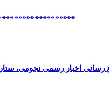
� ��� ����� ����� �����
اع رسانی اخبار رسمی نجومی، ستا