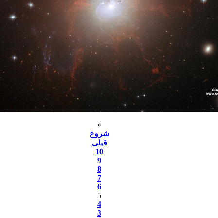
«
شروع
قبلی
10
9
8
7
6
5
4
3