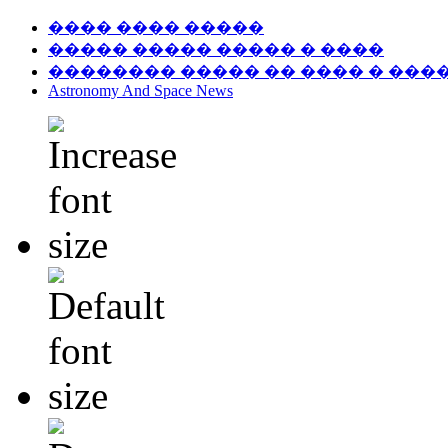
���� ���� �����
����� ����� ����� � ����
�������� ����� �� ���� � ���
Astronomy And Space News