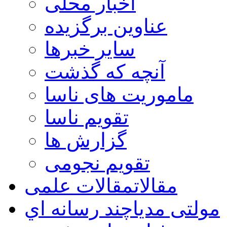
اخبار محلی
عناوین برگزیده
سایر خبرها
آنچه که گذشت
ماموریت های ناسا
تقویم ناسا
گزارش ها
تقویم نجومی
مقالات
مقالات علمی
مولتی مدیا
چند رسانه اي