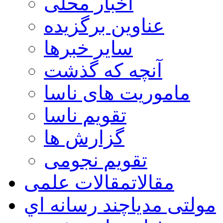
اخبار محلی
عناوین برگزیده
سایر خبرها
آنچه که گذشت
ماموریت های ناسا
تقویم ناسا
گزارش ها
تقویم نجومی
مقالات
مقالات علمی
مولتی مدیا
چند رسانه اي