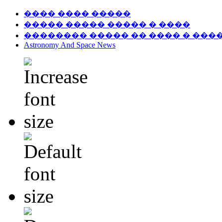
���� ���� �����
����� ����� ����� � ����
�������� ����� �� ���� � ���
Astronomy And Space News