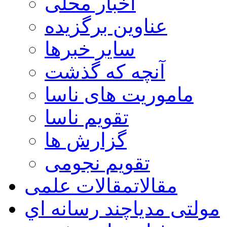
اخبار محلی
عناوین برگزیده
سایر خبرها
آنچه که گذشت
ماموریت های ناسا
تقویم ناسا
گزارش ها
تقویم نجومی
مقالات
مقالات علمی
مولتی مدیا
چند رسانه اي