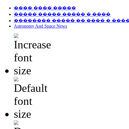
���� ���� �����
����� ����� ����� � ����
�������� ����� �� ���� � ���
Astronomy And Space News