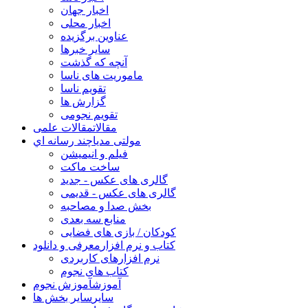
اخبار جهان
اخبار محلی
عناوین برگزیده
سایر خبرها
آنچه که گذشت
ماموریت های ناسا
تقویم ناسا
گزارش ها
تقویم نجومی
مقالات
مقالات علمی
مولتی مدیا
چند رسانه اي
فیلم و انیمیشن
ساخت ماکت
گالری های عکس - جدید
گالری های عکس - قدیمی
بخش صدا و مصاحبه
منابع سه بعدی
کودکان / بازی های فضایی
کتاب و نرم افزار
معرفی و دانلود
نرم افزارهای کاربردی
کتاب های نجوم
آموزش
آموزش نجوم
سایر
سایر بخش ها