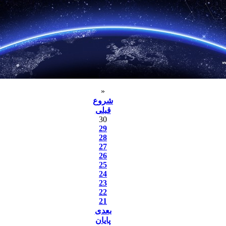
«
شروع
قبلی
30
29
28
27
26
25
24
23
22
21
بعدی
پایان