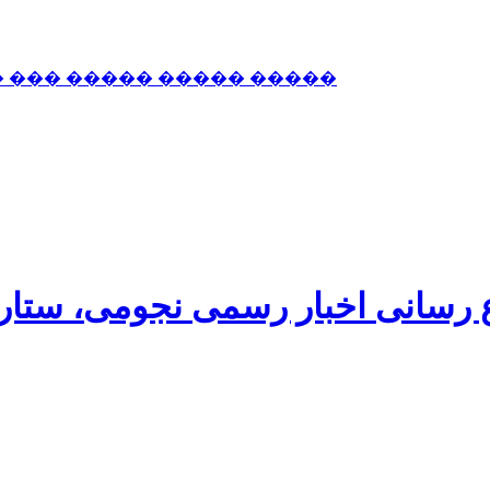
� ��� ����� ����� �����
اع رسانی اخبار رسمی نجومی، ستا