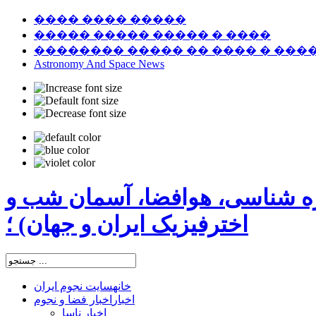
���� ���� �����
����� ����� ����� � ����
�������� ����� �� ���� � ���
Astronomy And Space News
ره شناسی، هوافضا، آسمان شب و
اخترفیزیک ایران و جهان) ؛
خانه
سایت نجوم ایران
اخبار
اخبار فضا و نجوم
اخبار ناسا