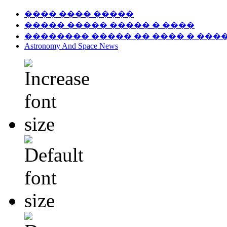
���� ���� �����
����� ����� ����� � ����
�������� ����� �� ���� � ���
Astronomy And Space News