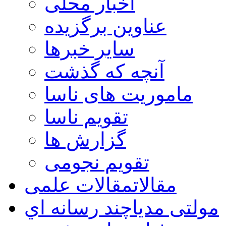
اخبار محلی
عناوین برگزیده
سایر خبرها
آنچه که گذشت
ماموریت های ناسا
تقویم ناسا
گزارش ها
تقویم نجومی
مقالات
مقالات علمی
مولتی مدیا
چند رسانه اي