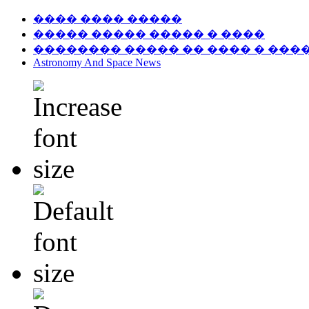
���� ���� �����
����� ����� ����� � ����
�������� ����� �� ���� � ���
Astronomy And Space News