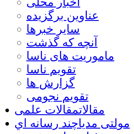
اخبار محلی
عناوین برگزیده
سایر خبرها
آنچه که گذشت
ماموریت های ناسا
تقویم ناسا
گزارش ها
تقویم نجومی
مقالات
مقالات علمی
مولتی مدیا
چند رسانه اي