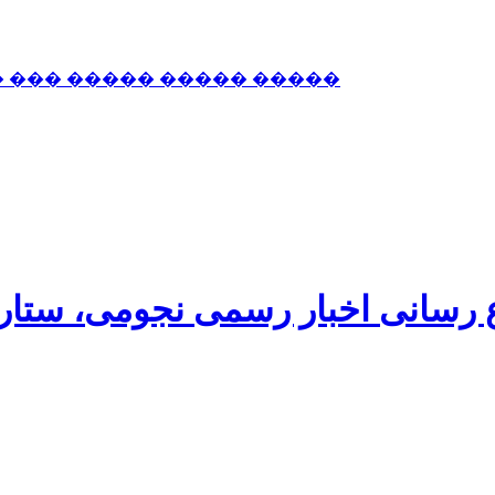
� ��� ����� ����� �����
اع رسانی اخبار رسمی نجومی، ستا