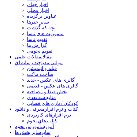
اخبار جهان
اخبار محلی
عناوین برگزیده
سایر خبرها
آنچه که گذشت
ماموریت های ناسا
تقویم ناسا
گزارش ها
تقویم نجومی
مقالات
مقالات علمی
مولتی مدیا
چند رسانه اي
فیلم و انیمیشن
ساخت ماکت
گالری های عکس - جدید
گالری های عکس - قدیمی
بخش صدا و مصاحبه
منابع سه بعدی
کودکان / بازی های فضایی
کتاب و نرم افزار
معرفی و دانلود
نرم افزارهای کاربردی
کتاب های نجوم
آموزش
آموزش نجوم
سایر
سایر بخش ها