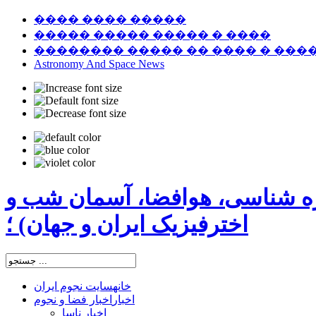
���� ���� �����
����� ����� ����� � ����
�������� ����� �� ���� � ���
Astronomy And Space News
ره شناسی، هوافضا، آسمان شب و
اخترفیزیک ایران و جهان) ؛
خانه
سایت نجوم ایران
اخبار
اخبار فضا و نجوم
اخبار ناسا