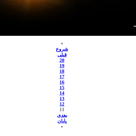
«
شروع
قبلی
20
19
18
17
16
15
14
13
12
11
بعدی
پایان
»