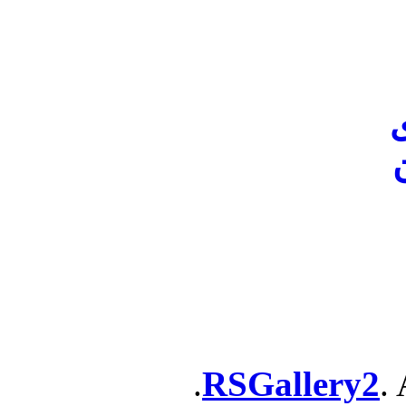
ن
RSGallery2
. 