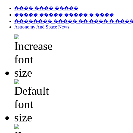
���� ���� �����
����� ����� ����� � ����
�������� ����� �� ���� � ���
Astronomy And Space News