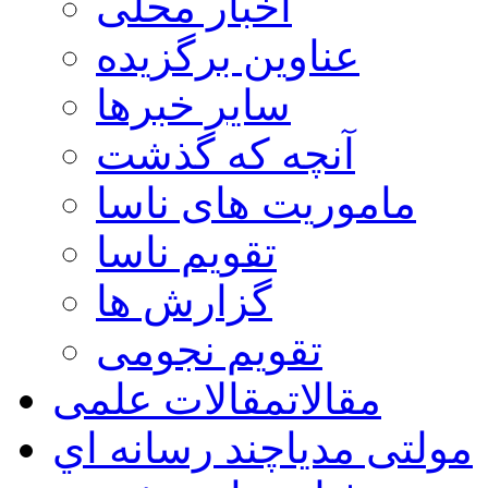
اخبار محلی
عناوین برگزیده
سایر خبرها
آنچه که گذشت
ماموریت های ناسا
تقویم ناسا
گزارش ها
تقویم نجومی
مقالات
مقالات علمی
مولتی مدیا
چند رسانه اي