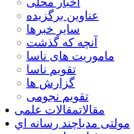
اخبار محلی
عناوین برگزیده
سایر خبرها
آنچه که گذشت
ماموریت های ناسا
تقویم ناسا
گزارش ها
تقویم نجومی
مقالات
مقالات علمی
مولتی مدیا
چند رسانه اي