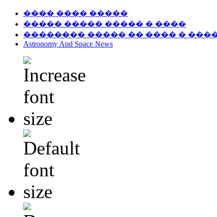
���� ���� �����
����� ����� ����� � ����
�������� ����� �� ���� � ���
Astronomy And Space News